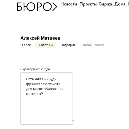
Новости
Проекты
Биржа
Дома
Алексей Матвеев
О себе
Советы
Подборки
Дизайн-собака
4
6 декабря 2012 года
Есть
какая-нибудь
функция Яваскрипта
для масштабирования
картинок?
5