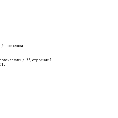
щённые слова
овская улица,
36, строение 1
015