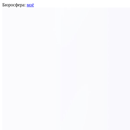
Бюросфера:
моё
Алексей Бальцевич
фотограф, дизайнер, Москва
О себе
Советы
Подборки
Дизайн-собака
Сертификат Школы дизайнеров
http://baltsevich.ru