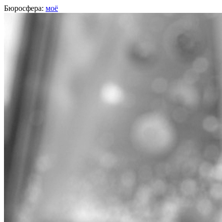
Бюросфера:
моё
Алина Измайлова
[545 
11,1
Входит в лучшие
19% рейтинга редакторов
Редактор, Челябинск
О себе
Советы
Подборки
Дизайн-собака
Сертификат Школы редакторов
Africa is not a country
Пишу про архитектуру, строительство, недвижимость: новости,
https://archi.ru/press/journalist_present.html?id=21095