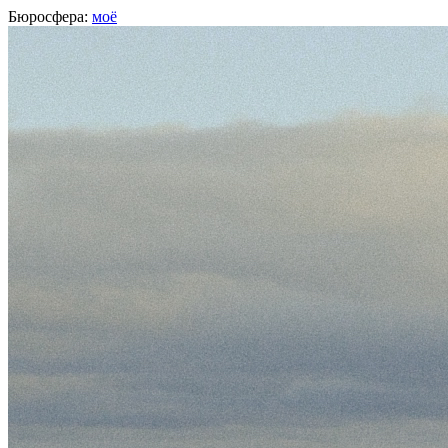
Бюросфера:
моё
Анастасия Кошкарева
Аккаунт-менеджер,
Яндекс Доставка
, Саратов
О себе
Советы
Подборки
Дизайн-собака
Сертификат Школы редакторов
https://t.me/koshkarevaaa