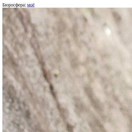
Бюросфера:
моё
Андрей Бузюкин
Дизайнер,
Dream Industries
, Москва
О себе
Советы
Подборки
Дизайн-собака
Сертификат Школы дизайнеров
Твитер
Фейсбук