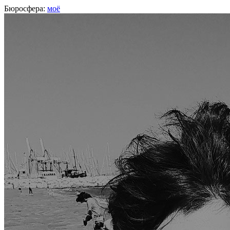
Бюросфера:
моё
Андрей Талиашвили
Дизайнер интерфейсов
О себе
Советы
Подборки
Дизайн-собака
Сертификат Школы дизайнеров
http://behance.net/salvadortali
Фейсбук