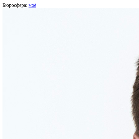
Бюросфера:
моё
Антон Вольных
Playmous
, Барселона
О себе
Советы
Подборки
Дизайн-собака
Руковожу игровым издателем Playmous, создаю игры и
интерне
Твитер
Фейсбук