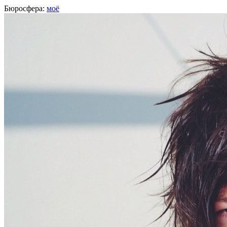
Бюросфера:
моё
Екатерина Ереза
Дизайнер, Москва
О себе
Советы
Подборки
Дизайн-собака
Диплом Школы дизайнеров
Лучше сделать, чем уметь
http://ereza.me/