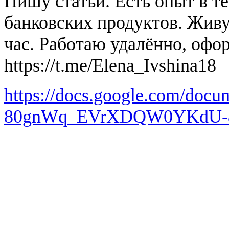
Пишу статьи. Есть опыт в т
банковских продуктов. Живу
час. Работаю удалённо, офо
https://t.me/Elena_Ivshina18
https://docs.google.com/do
80gnWq_EVrXDQW0YKdU-8/e