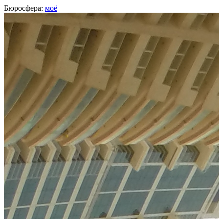
Бюросфера:
моё
Евгений Кузнецов
Дизайнер, Северодвинск/Москва
О себе
Советы
Подборки
Дизайн-собака
Сертификат Школы дизайнеров
http://be.net/evgenkatz
Фейсбук