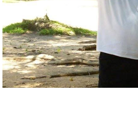
http://bering.tilda.ws/page23
Фейсбук