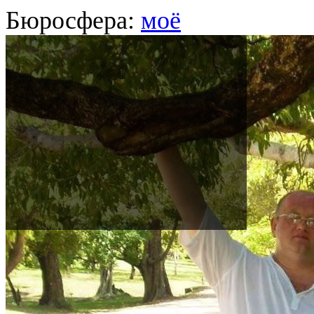
Бюросфера:
моё
Игорь Субботин
Автор, маркетолог, Ижевск
О себе
Советы
Подборки
Дизайн-собака
Сертификат Школы редак
Пишу и редактирую тексты д
страниц, рассылок, буклетов