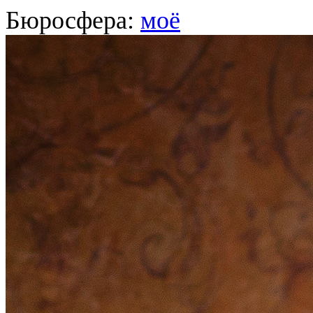
Бюросфера:
моё
Илона Кондакова
[639 
13
Входит в лучшие
15% рейти
Главный редактор коммерчес
it.com Domains, Internationa
О себе
Советы
Подборки
Дизайн-собака
Сертификат Школы редак