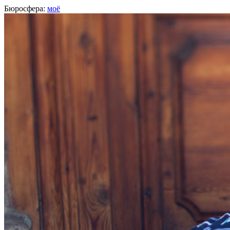
Бюросфера:
моё
Илья Наринский
Арт-директор,
Яндекс
, Москва
О себе
Советы
12
Подборки
Дизайн-собака
http://www.ilyanarinsky.com
Фейсбук