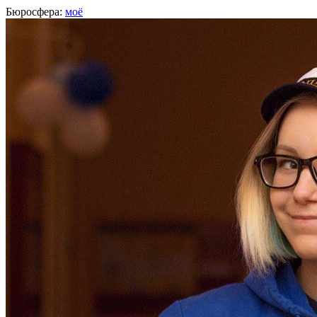
Бюросфера:
моё
Ирина Горюнова
Руководитель отдела маркетинга, Санкт-Петербург
О себе
Советы
Подборки
Дизайн-собака
Сертификат Школы редакторов
Твитер