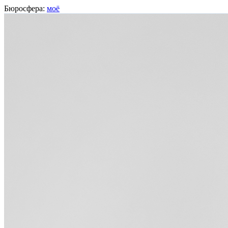
Бюросфера:
моё
Иван Смирнов
О себе
Советы
Подборки
Дизайн-собака
Сертификат Школы редакторов
Ни веревки, ни крючки, ни в
https://medium.com/@feliz.cha.cha.cha
Твитер
Фейсбук
ЖЖ