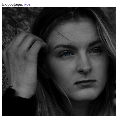
Бюросфера:
моё
Карина Пойта
Блогер и администратор сайта,
Дистанционно
, Андорра
О себе
Советы
Подборки
Дизайн-собака
Сертификат подготовительных курсов
http://karynapoita.wixsite.com/kary