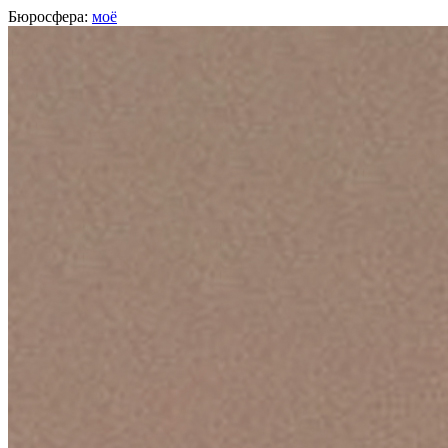
Бюросфера:
моё
Кирилл Черниченко
Студент, Ростов-на-Дону
О себе
Советы
Подборки
Дизайн-собака
Диплом Школы дизайнеров
https://t.me/kchchch