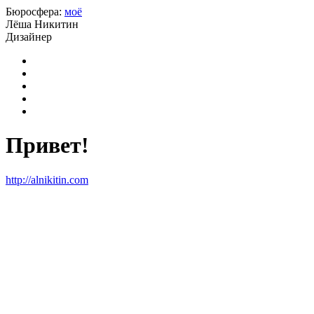
Бюросфера:
моё
Лёша Никитин
Дизайнер
О себе
Советы
Подборки
Дизайн-собака
Сертификат Школы дизайнеров
Привет!
http://alnikitin.com