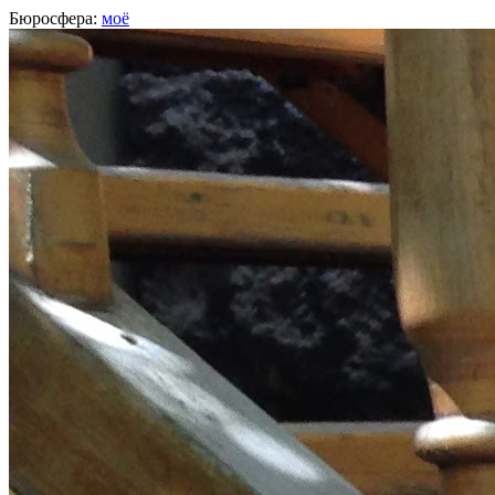
Бюросфера:
моё
Маргарита Марянян
Менеджер по продукту,
BangBangEducation
, Москва
О себе
Советы
6
Подборки
Дизайн-собака
Диплом Школы дизайнеров
Фейсбук