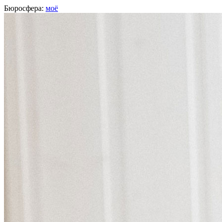
Бюросфера:
моё
Мария Латыпова
Маркетолог,
индивидуальный предприниматель
, Санкт-Петерб
О себе
Советы
Подборки
Дизайн-собака
Сертификат Школы редакторов
https://vk.com/marrlatt
https://t.me/marrlatt