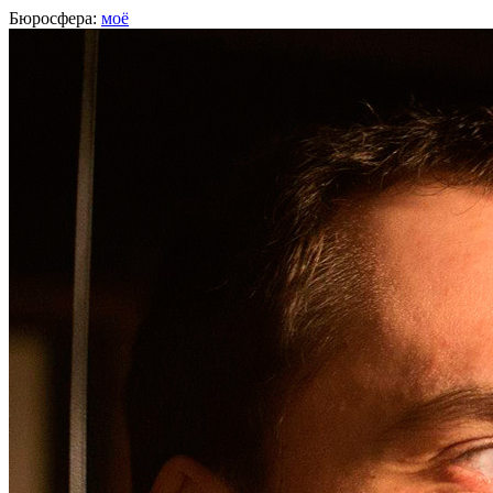
Бюросфера:
моё
Михаил Голев
[242 
4,9
Входит
в рейтинг редакторов
О себе
Советы
Подборки
Дизайн-собака
Диплом Школы редакторов
https://t.me/rukuprilozhil