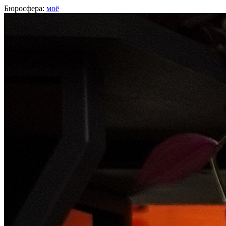
Бюросфера:
моё
Миша Нозик
Арт-директор,
бюро
, Беер Шева
О себе
Советы
37
Подборки
Дизайн-собака
Сначала главное, потом второ
Твитер
Фейсбук