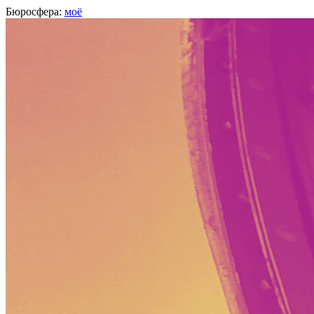
Бюросфера:
моё
Никита Иванов
дизайн-директор,
Туту.ру
, Москва
О себе
Советы
6
Подборки
Дизайн-собака
http://nickivanov.ru/
Твитер
Фейсбук