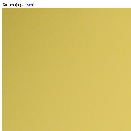
Бюросфера:
моё
Ольга Киселева
инженер по качеству данных,
HFLabs
, Москва
О себе
Советы
Подборки
Дизайн-собака