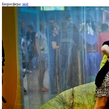
Бюросфера:
моё
Оля Бердникова
Проектировщик интерфейсов,
JetBrains
, Санкт-Петербург
О себе
Советы
Подборки
Дизайн-собака
Сертификат Школы дизайнеров
Делай, что можешь, и будь, чт
Твитер