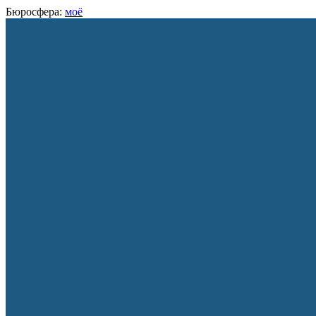
Бюросфера:
моё
Затратный Ранец
О себе
Советы
Подборки
Дизайн-собака
Пробел в знаниях