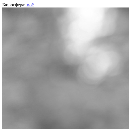
Бюросфера:
моё
Роман Бельский
Графический дизайнер,
PR3
, Минск
О себе
Советы
Подборки
Дизайн-собака
Сертификат Школы дизайнеров
Дизайнер. Рисую макеты сайтов и разрабатываю ключевые ви
Фейсбук