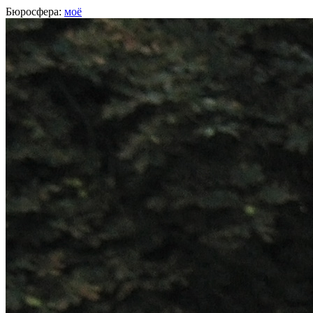
Бюросфера:
моё
Роман Парпалак
веб-разработчик, Москва
О себе
Советы
6
Подборки
Дизайн-собака
Пусть будет как будет
Люблю сложные, интересные, нерешенные задачи.
http://written.ru/
Твитер