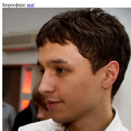
Бюросфера:
моё
Сергей Дузенко
Дизайнер, Москва
О себе
Советы
Подборки
Дизайн-собака
Сертификат Школы дизайнеров
http://www.behance.net/twenty_four