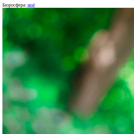
Бюросфера:
моё
Светлана Кирпа
О себе
Советы
Подборки
Дизайн-собака
Диплом Школы редакторов
Фейсбук