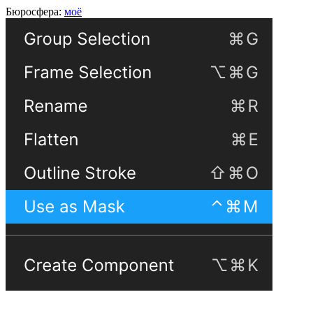
Бюросфера:
моё
Святослав Борисов
дизайнер интерфейсов,
Тинькофф Банк
, Москва
О себе
Советы
Подборки
Дизайн-собака