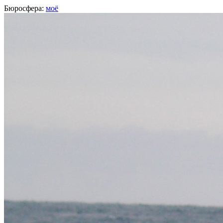
Бюросфера:
моё
Татьяна Нетесова
Москва
О себе
Советы
Подборки
Дизайн-собака
Сертификат Школы дизайнеров
Выполняю заказы