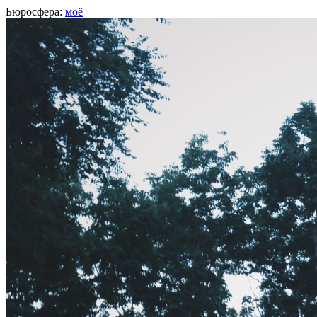
Бюросфера:
моё
Тимур Зарудный
редактор, документальный режиссер, Хабаровск
О себе
Советы
Подборки
Дизайн-собака
Сертификат Школы редакторов
Пишу легко, снимаю просто.
http://niceandeasy.me
Фейсбук