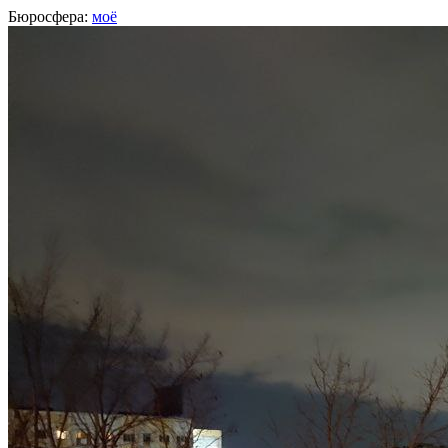
Бюросфера:
моё
Владимир Тицкий
Менеджер с техническим бэкграундом, Алматы
О себе
Советы
11
Подборки
Дизайн-собака
Не к месту и не ко времени
Управляю. Наблюдаю энтропию. Балансирую
Твитер