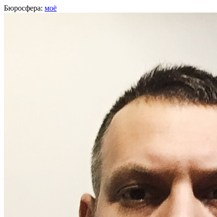
Бюросфера:
моё
Вячеслав Мишаков
арт-директор,
Accuraten
, Калининград
О себе
Советы
Подборки
Дизайн-собака
Сертификат Школы дизайнеров
http://accuraten.com/
Фейсбук