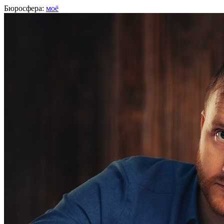
Бюросфера:
моё
Юрий Ярков
менеджер проектов,
Сбербанк
, Москва
О себе
Советы
Подборки
Дизайн-собака
Сертификат Школы редакторов
Веду проекты по развитию
ИТ-инфаструктуры
http://yury-yarkov.ru