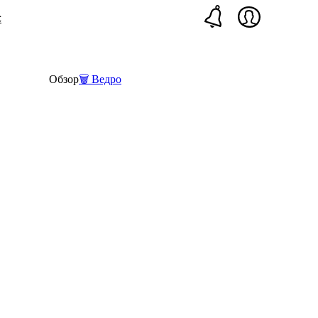
с
Обзор
🗑 Ведро