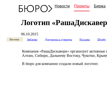
Новости
Проекты
Биржа
Логотип «РашаДискаве
06.10.2015
Логотип
Эмблемы
Документы и сувениры
Рассылка
Шрифт
Компания «РашаДискавери» организует активные пу
Алтаю, Сибири, Дальнему Востоку, Чукотке, Крыму
В бюро для компании создали новый логотип: