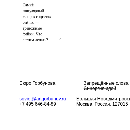
Самый
популярный
жанр в соцсетях
сейчас —
тревожные
Иллюстрация
фейки. Что
гиф или джипег шириной не более 700 пи
2
с этим делать?
Бюро Горбунова
Запрещённые слова
Синергия идей
soviet@artgorbunov.ru
Большая
Новодмитровск
+7 495 646-84-89
Москва, Россия, 127015