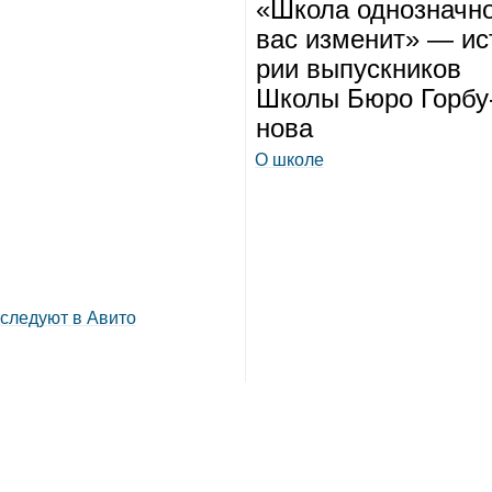
«Школа одно­значн
вас изме­нит» — ис
рии выпуск­ни­ков
Школы Бюро Гор­бу
нова
О школе
сследуют в Авито