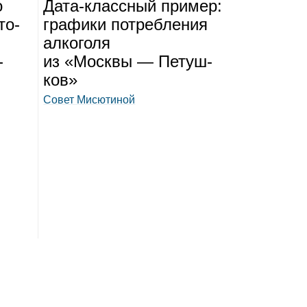
о
Дата‑класс­ный при­мер:
то­
гра­фики потреб­ле­ния
алко­голя
­
из «Москвы — Петуш­
ков»
Совет Мисютиной