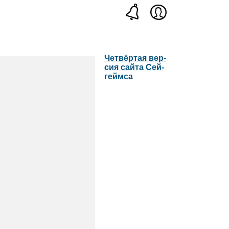
Чет­вёр­тая вер­
сия сайта Сей­
геймса