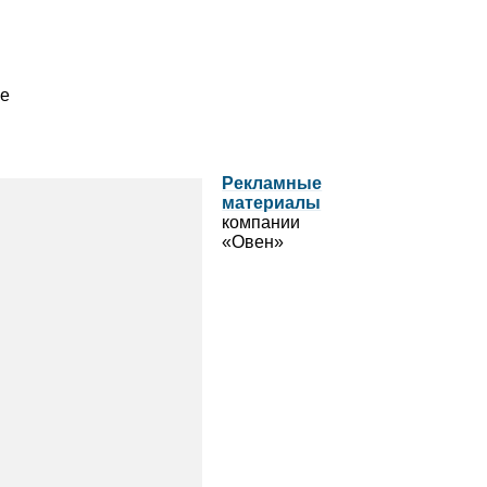
е
Реклам­ные
мате­ри­алы
ком­па­нии
«Овен»