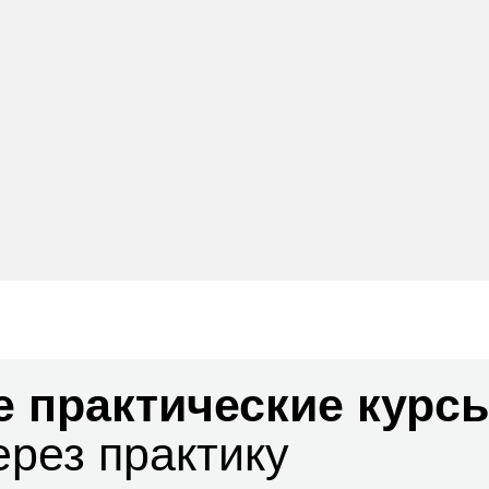
 практические курс
ерез практику