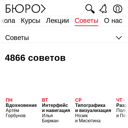
🔍
кола
Курсы
Лекции
Советы
О нас
Советы
4866 советов
ПН
ВТ
СР
ЧТ
Вдохновение
Интерфейс
Типографика
Разр
Артём
и навигация
и визуализация
Поло
Горбунов
Илья
Нозик
и Пе
Бирман
и Мисютина