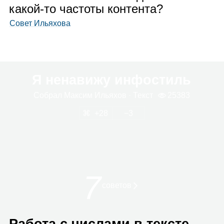
какой‑то частоты контента?
Совет Ильяхова
Я ненавижу инфостиль
Собрал
Мак­сим Илья­хов
· Текст
25383
28
3
7
сове­тов
Работа с числами в тексте