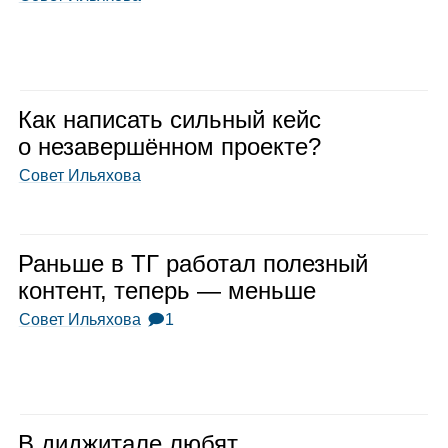
Как напи­сать силь­ный кейс
о неза­вер­шён­ном про­екте?
Совет Ильяхова
Раньше в ТГ рабо­тал полез­ный
кон­тент, теперь — меньше
Совет Ильяхова
🗩1
В диджи­тале любят