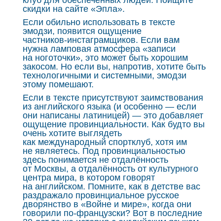
клуб для обеспеченных людей. Поищите
скидки на сайте «Эпла».
Если обильно использовать в тексте
эмодзи, появится ощущение
частников‑инстаграмщиков. Если вам
нужна ламповая атмосфера «записи
на ноготочки», это может быть хорошим
закосом. Но если вы, напротив, хотите быть
технологичными и системными, эмодзи
этому помешают.
Если в тексте присутствуют заимствования
из английского языка (и особенно — если
они написаны латиницей) — это добавляет
ощущение провинциальности. Как будто вы
очень хотите выглядеть
как международный спортклуб, хотя им
не являетесь. Под провинциальностью
здесь понимается не отдалённость
от Москвы, а отдалённость от культурного
центра мира, в котором говорят
на английском. Помните, как в детстве вас
раздражало провинциальное русское
дворянство в «Войне и мире», когда они
говорили по‑французски? Вот в последние