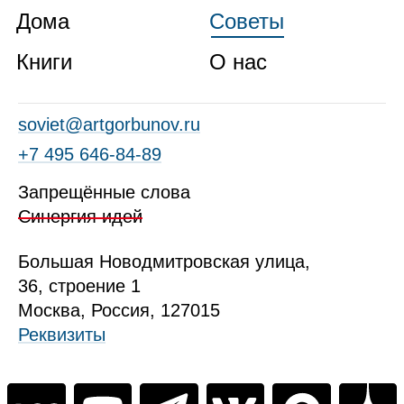
Дома
Советы
Книги
О нас
soviet@artgorbunov.ru
+7 495 646‑84‑89
Запрещённые слова
Синергия идей
Б
ольшая
Новодмитровская ул
ица
,
36, стр
оение
1
Москва, Россия, 127015
Реквизиты