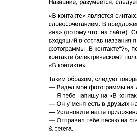
Название, разумеется, следует
«В контакте» является синта
словосочетанием. В предложе
«на» (потому что: на сайте). 
входящий в состав названия п
фотограммы „В контакте“?», п
контакте (электрическом? поло
«В контакте».
Таким образом, следует говор
— Видел мои фотограммы на «
— Я тебе напишу на «В контак
— Он у меня есть в друзьях на
— Установите наше приложени
— Отправил тебе песню на сте
& cetera.