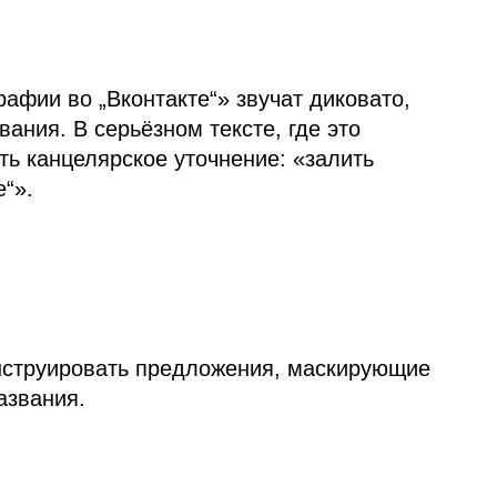
афии во „Вконтакте“» звучат диковато,
ания. В серьёзном тексте, где это
ь канцелярское уточнение: «залить
“».
нструировать предложения, маскирующие
азвания.