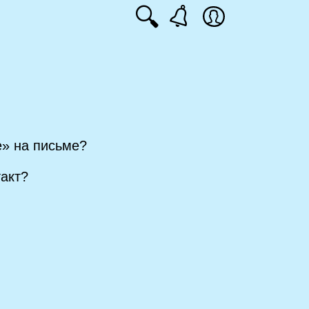
🔍
е» на письме?
акт?