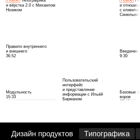
Типографика
Пе
и вёрстка 2.0 с Михаилом
и отношен
Нозиком
с клиента
Синельни
Пра­вило внут­рен­него
и внеш­него
Вве­де­ние
36:52
9:30
Пользовательский
интерфейс
и представление
Модуль­ность
Базо­вые п
информации с Ильёй
15:33
во­ров
Бирманом
35:40
Дизайн продуктов
Типографика
Пра­вило якор­ных объ­ек­
тов
Советы пер