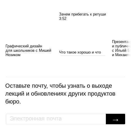
Зачем при­бе­гать к ретуши
3:52
Презентац
Графический дизайн
и публичн
для школьников с Мишей
с Ильёй
Б
Что такое хорошо и что
Нозиком
и Михаил
такое плохо
3:56
Оставьте почту, чтобы узнать о выходе
лекций и обновлениях других продуктов
Когда какую ретушь при­
ме­нять
бюро.
3:38
→