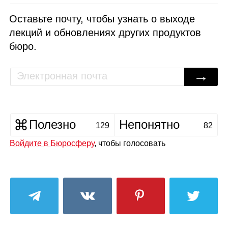
Оставьте почту, чтобы узнать о выходе
Письмо: «Возь­мите меня
лекций и обновлениях других продуктов
на работу»
12:49
Работа св
бюро.
от полез­н
к тек­сту
9:05
→
Ошибки в письме «Возь­
мите меня на работу»
18:20
Полезно
Непонятно
129
82
Как устро­е
ней­ро­сет
и огра­ни­че
Войдите в Бюросферу
, чтобы голосовать
1:08:30