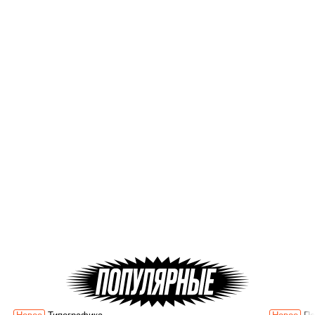
Запла­ни­ро­вать этапы
ретуши
6:42