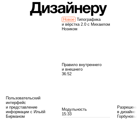
Типографика
и вёрстка 2.0 с Михаилом
Нозиком
Пра­вило внут­рен­него
и внеш­него
36:52
Пользовательский
интерфейс
и представление
Разрешени
Модуль­ность
информации с Ильёй
в дизайне
15:33
Бирманом
Горбунов