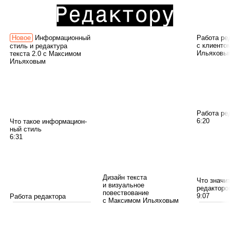
Пра­вило якор­ных объ­ек­
тов
27:03
Информационный
Работа ре
с клиенто
стиль и редактура
Ильяховы
текста 2.0 с Максимом
Ильяховым
Фор­мат и выбор полей
15:24
Работа ред
6:20
Что такое инфор­ма­ци­он­
ный стиль
6:31
Дизайн текста
Что зна­чи
и визуальное
редак­то­ро
повествование
9:07
Работа редак­тора
с Максимом
Ильяховым
на несколь­ких уров­нях
11:40