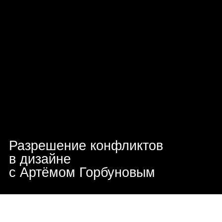
27:03
19:16
Фор­мат и выбор полей
Эмо­ции
15:24
7:49
Разрешение конфликтов
в дизайне
с Артёмом
Горбуновым