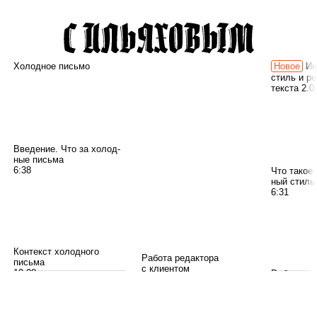
Советы пере­го­вор­щику
Холодное письмо
Ин
19:16
стиль и р
текста 2.0
Вве­де­ние. Что за холод­
Эмо­ции
ные письма
7:49
6:38
Что такое 
ный стиль
6:31
Кон­текст холод­ного
Работа редактора
письма
с клиентом
10:08
Работа ред
на несколь
11:40