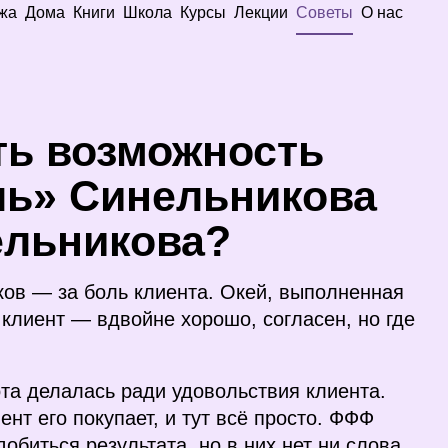
жа
Дома
Книги
Школа
Курсы
Лекции
Советы
О нас
ть возможность
ль» Синельникова
ельникова?
ков — за боль клиента. Окей, выполненная
клиент — вдвойне хорошо, согласен, но где
ота делалась ради удовольствия клиента.
нт его покупает, и тут всё просто.
ФФФ
обиться результата, но в них нет ни слова