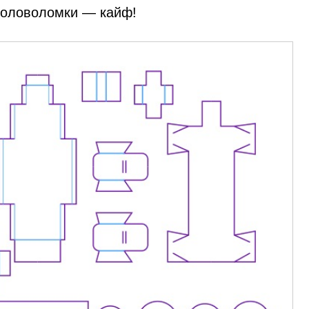
головоломки — кайф!