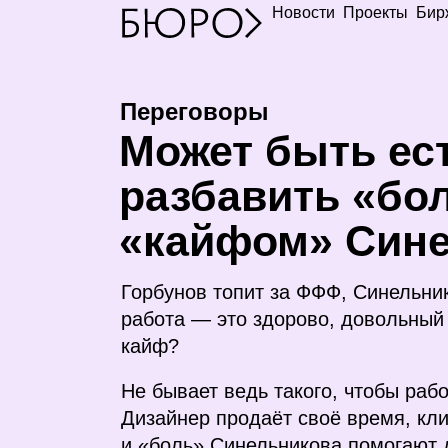
Новости
Проекты
Бир
Переговоры
М
ожет быть ес
разбавить «бо
«кайфом» Син
Горбунов топит за
ФФФ
, Синельни
работа — это здорово, довольный 
кайф?
Не бывает ведь такого, чтобы раб
Дизайнер продаёт своё время, клие
и «боль» Синельникова помогают д