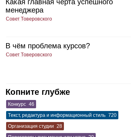
Какая глав­ная черта успеш­ного
мене­джера
Совет Товеровского
В чём про­блема кур­сов?
Совет Товеровского
Копните глубже
Конкурс
46
Текст, редактура и информационный стиль
720
Организация студии
28