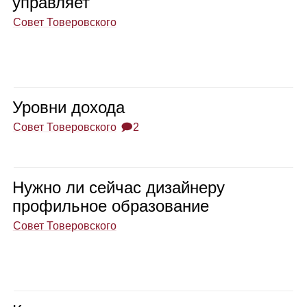
управ­ляет
Совет Товеровского
Уровни дохода
Совет Товеровского
🗩2
Нужно ли сей­час дизай­неру
про­филь­ное обра­зо­ва­ние
Совет Товеровского