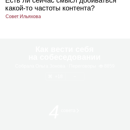
Есть ли сейчас смысл добиваться
какой‑то частоты контента?
Совет Ильяхова
Как вести себя
на собеседовании
Собрала
Ольга Зонова
· Пере­го­воры
8859
18
4
совета