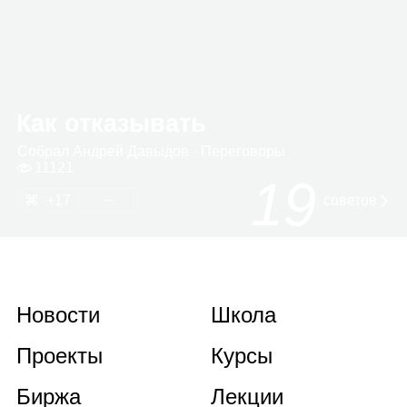
Как отказывать
Собрал
Андрей Давы­дов
· Пере­го­воры
11121
19
17
советов
Новости
Школа
Проекты
Курсы
Биржа
Лекции