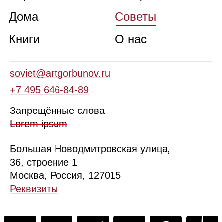
Дома
Советы
Книги
О нас
soviet@artgorbunov.ru
+7 495 646‑84‑89
Запрещённые слова
Lorem ipsum
Б
ольшая
Новодмитровская ул
ица
,
36, стр
оение
1
Москва, Россия, 127015
Реквизиты