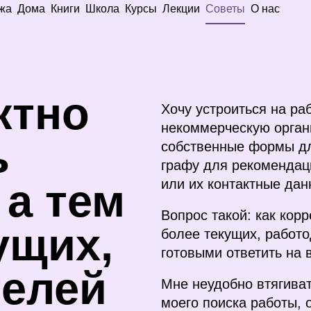
жа
Дома
Книги
Школа
Курсы
Лекции
Советы
О нас
ктно
Хочу устроиться на р
некоммерческую органи
ь
собственные формы дл
графу для рекомендац
а тем
или их контактные дан
Вопрос такой: как кор
ущих,
более текущих, работо
готовыми ответить на 
телей
Мне неудобно втягива
моего поиска работы, 