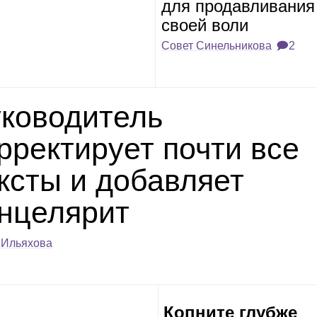
для про­дав­ли­ва­ния
своей воли
Совет Синельникова
🗩2
ко­во­ди­тель
р­рек­ти­рует почти все
к­сты и добав­ляет
н­це­ля­рит
 Ильяхова
Копните глубже