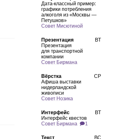
Дата‑классный пример:
графики потребления
алкоголя из «Москвы —
Петушков»
Совет Мисютиной
Презентация
ВТ
Презентация
для транспортной
компании
Совет Бирмана
Вёрстка
СР
Афиша выставки
нидерландской
живописи
Совет Нозика
Интерфейс
ВТ
Интерфейс квестов
Совет Бирмана
🗩1
Текст
ВС