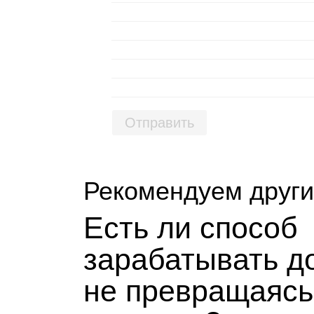
Отправить
Рекомендуем други
Есть ли спо­соб
зара­ба­ты­вать 
не пре­вра­ща­ясь