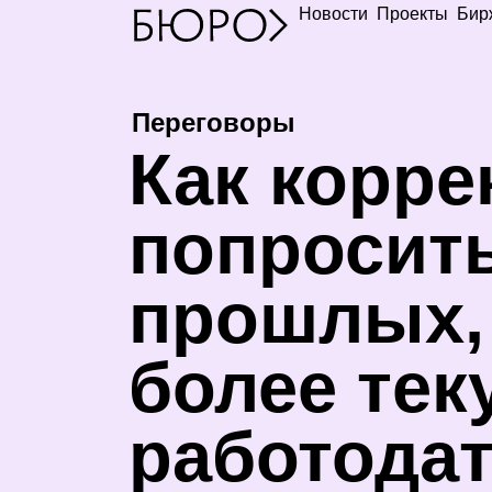
Новости
Проекты
Бир
Переговоры
К
ак корре
попросит
прошлых, 
более тек
работода