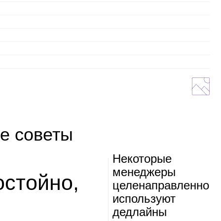
е советы
Неко­то­рые
мене­джеры
достойно,
целе­на­прав­ленно
исполь­зуют
дед­лайны