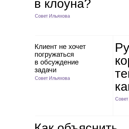
в кло­уна?
Совет Ильяхова
Ру
Кли­ент не хочет
погру­жаться
ко
в обсуж­де­ние
задачи
те
Совет Ильяхова
ка
Совет
Как объ­яс­нить