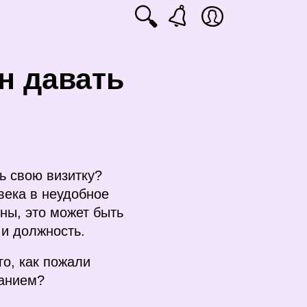
🔍
н давать
ь свою визитку?
века в неудобное
оны, это может быть
 и должность.
го, как пожали
щанием?