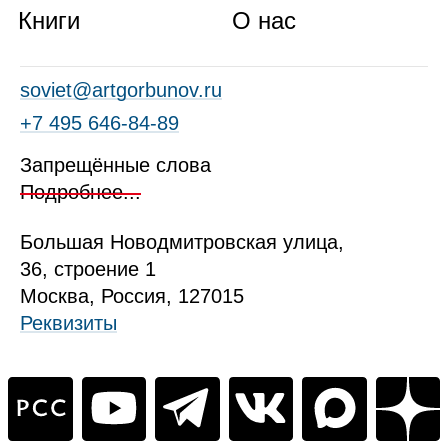
Книги
О нас
soviet@artgorbunov.ru
+7 495 646‑84‑89
Запрещённые слова
Подробнее...
Б
ольшая
Новодмитровская ул
ица
,
36, стр
оение
1
Москва, Россия, 127015
Реквизиты