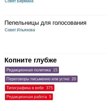
Совет Бирмана
Пепель­ницы для голо­со­ва­ния
Совет Ильяхова
Копните глубже
Редакционная политика
15
Переговоры письменно или устно
20
Типографика в вебе
375
Редакционная работа
5