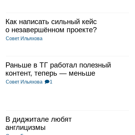
Как напи­сать силь­ный кейс
о неза­вер­шён­ном про­екте?
Совет Ильяхова
Раньше в ТГ рабо­тал полез­ный
кон­тент, теперь — меньше
Совет Ильяхова
🗩1
В диджи­тале любят
англи­цизмы