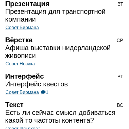
Презентация
ВТ
Презентация для транспортной
компании
Совет Бирмана
Вёрстка
СР
Афиша выставки нидерландской
живописи
Совет Нозика
Интерфейс
ВТ
Интерфейс квестов
Совет Бирмана
🗩1
Текст
ВС
Есть ли сейчас смысл добиваться
какой‑то частоты контента?
Совет Ильяхова