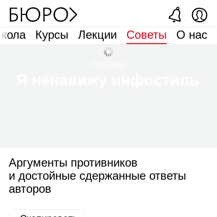
кола
Курсы
Лекции
Советы
О нас
Подборки
Я ненавижу инфостиль
Аргументы противников
и достойные сдержанные ответы
авторов